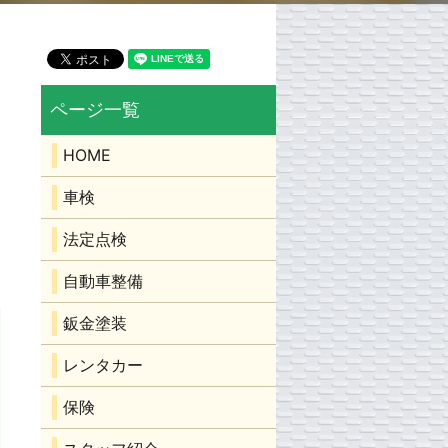
HOME
車検
法定点検
自動車整備
鈑金塗装
レンタカー
保険