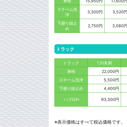
車検
15,950円
17,600
スチーム洗
3,300円
3,520
浄
下廻り錆止
2,750円
3,080
め
トラック
トラック
1.5t未満
車検
22,000円
スチーム洗浄
5,500円
下廻り錆止め
4,400円
ハブO/H
R3,300円
※表示価格はすべて税込価格です。