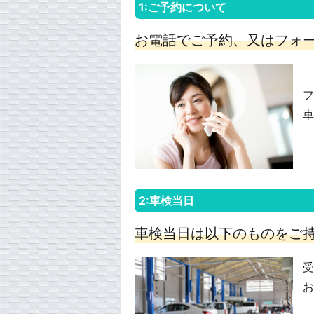
1:ご予約について
お電話でご予約、又はフォ
フ
車
2:車検当日
車検当日は以下のものをご
受
お